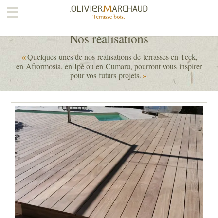
Qui sommes-nous ?
Nos réalisations
Notre offre
«
Quelques-unes de nos réalisations de terrasses en Teck,
en Afrormosia, en Ipé ou en Cumaru, pourront vous inspirer
Nos terrasses bois
»
pour vos futurs projets.
Nos terrasses alu
Les extensions bois
Vente de lames de terrasse
Nos réalisations
Questions fréquentes
Contact